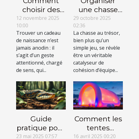
Comment
Organiser
choisir des
une chasse
cadeaux de
au trésor
12 novembre 2025
29 octobre 2025
10:00
02:36
naissance qui
mémorable
Trouver un cadeau
La chasse au trésor,
grandissent
pour un team
de naissance n’est
bien plus qu’un
avec l'enfant
building
jamais anodin : il
simple jeu, se révèle
?
s’agit d’un geste
être un véritable
attentionné, chargé
catalyseur de
de sens, qui...
cohésion d’équipe...
Guide
Comment les
pratique pour
tentes
identifier les
gonflables
23 mai 2025 07:57
16 avril 2025 00:20