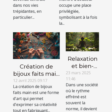
weekends
dans nos vies
occupe une place
des études
trépidantes, en
privilégiée,
particulier...
récentes
symbolisant à la fois
la...
révèlent les
bienfaits
cachés
Relaxation
et bien-
Création de
être
23 mars 2025
bijoux faits main
11:46
techniques
tutoriels pour
12 avril 2025 09:17
Dans une société
La création de bijoux
de détente
débuter et
où le rythme
faits main est une forme
rapide pour
idées de
effréné est
d'art qui permet
une vie
personnalisation
souvent la
d'exprimer sa créativité
norme, il devient
sans stress
tout en fabriquant...