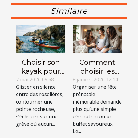
Similaire
Choisir son
Comment
kayak pour
choisir les
explorer les
meilleures
7 mai 2026 09:58
8 janvier 2026 12:14
Glisser en silence
Organiser une fête
rivages
animations
entre des roselières,
prénatale
inaccessibles
pour une fête
contourner une
mémorable demande
aux gros
prénatale ?
pointe rocheuse,
plus qu’une simple
bateaux
s’échouer sur une
décoration ou un
grève où aucun...
buffet savoureux.
Le...