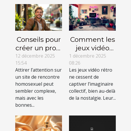
Conseils pour
Comment les
créer un profil
jeux vidéo
attractif sur
rétro
12 décembre 2025
1 décembre 2025
15:54
08:26
un site de
influencent-
Attirer l’attention sur
Les jeux vidéo rétro
rencontre
ils la culture
un site de rencontre
ne cessent de
homosexuel
populaire
homosexuel peut
captiver l’imaginaire
actuelle ?
sembler complexe,
collectif, bien au-delà
mais avec les
de la nostalgie. Leur...
bonnes...