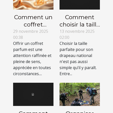
Comment un
Comment
coffret
choisir la taille
parfum peut
idéale pour
29 novembre 2025
13 novembre 2025
00:38
02:00
devenir le
votre drapeau
Offrir un coffret
Choisir la taille
cadeau idéal
national ?
parfum est une
parfaite pour son
?
attention raffinée et
drapeau national
pleine de sens,
n'est pas aussi
appréciée en toutes
simple qu’il y paraît.
circonstances....
Entre...