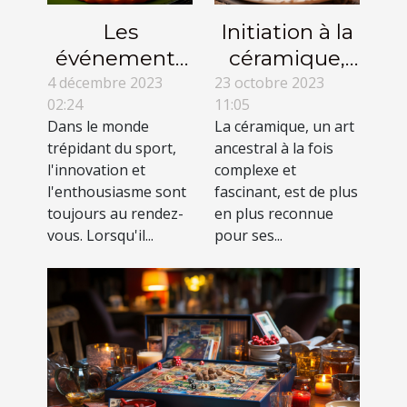
Les
Initiation à la
événements
céramique,
sportifs et
entre art et
4 décembre 2023
23 octobre 2023
02:24
11:05
l'utilisation de
relaxation
Dans le monde
La céramique, un art
structures
trépidant du sport,
ancestral à la fois
gonflables
l'innovation et
complexe et
géantes
l'enthousiasme sont
fascinant, est de plus
toujours au rendez-
en plus reconnue
vous. Lorsqu'il...
pour ses...