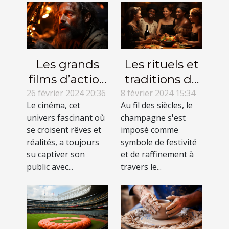
Les grands
Les rituels et
films d’action
traditions de
inspirés de
dégustation
26 février 2024 20:36
8 février 2024 15:34
Le cinéma, cet
Au fil des siècles, le
faits réels :
du
univers fascinant où
champagne s'est
quand la
champagne à
se croisent rêves et
imposé comme
réalité
travers le
réalités, a toujours
symbole de festivité
rencontre le
monde
su captiver son
et de raffinement à
public avec...
septième art
travers le...