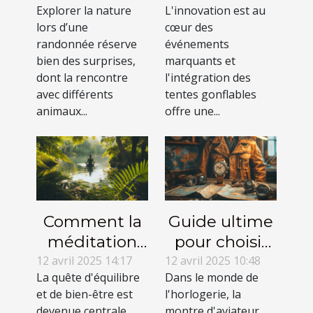
Explorer la nature
L'innovation est au
serpents non
peuvent
lors d’une
cœur des
venimeux en
dynamiser
randonnée réserve
événements
randonnée
vos
bien des surprises,
marquants et
événements
dont la rencontre
l'intégration des
avec différents
tentes gonflables
animaux...
offre une...
Comment la
Guide ultime
méditation
pour choisir
peut
votre montre
12 avril 2025 14:17
12 avril 2025 10:48
La quête d'équilibre
Dans le monde de
transformer
d'aviateur
et de bien-être est
l'horlogerie, la
vos
devenue centrale
montre d'aviateur