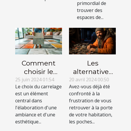
primordial de
trouver des
espaces de...
Comment
Les
choisir le
alternatives
carrelage
légales pour
25 juin 2024 01:54
20 avril 2024 00:50
Le choix du carrelage
Avez-vous déjà été
parfait pour
accéder à son
est un élément
confronté à la
chaque pièce
domicile en
central dans
frustration de vous
de votre
cas de perte
l'élaboration d'une
retrouver à la porte
maison
de clés
ambiance et d'une
de votre habitation,
esthétique...
les poches...