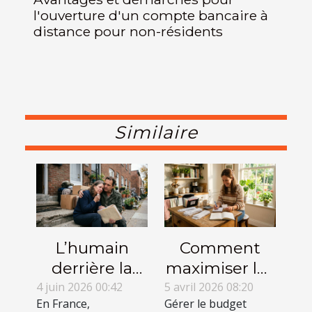
l'ouverture d'un compte bancaire à
distance pour non-résidents
Similaire
L’humain
Comment
derrière la
maximiser les
procédure :
crédits
4 juin 2026 00:42
5 avril 2026 08:20
En France,
Gérer le budget
histoires
d'impôt pour