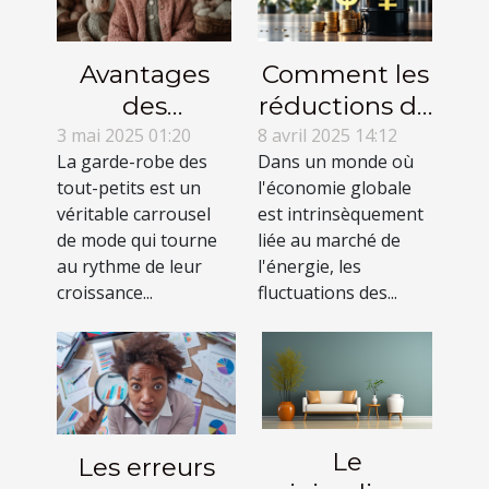
Avantages
Comment les
des
réductions de
vêtements de
prix du
3 mai 2025 01:20
8 avril 2025 14:12
La garde-robe des
Dans un monde où
seconde
pétrole
tout-petits est un
l'économie globale
main pour
influencent
véritable carrousel
est intrinsèquement
bébés filles
l'économie
de mode qui tourne
liée au marché de
asiatique
au rythme de leur
l'énergie, les
croissance...
fluctuations des...
Le
Les erreurs