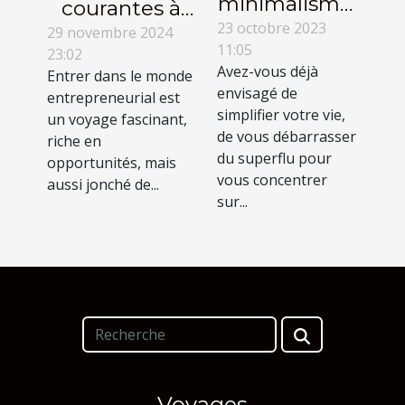
minimalisme,
courantes à
un mode de
23 octobre 2023
éviter lors
29 novembre 2024
11:05
vie à adopter
23:02
d'une étude
Avez-vous déjà
Entrer dans le monde
?
de marché
envisagé de
entrepreneurial est
pour
simplifier votre vie,
un voyage fascinant,
nouveaux
de vous débarrasser
riche en
du superflu pour
entrepreneurs
opportunités, mais
vous concentrer
aussi jonché de...
sur...
Voyages