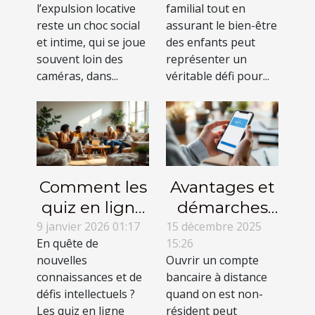
l’expulsion locative
familial tout en
vécues
frais de garde
reste un choc social
assurant le bien-être
d’expulsions
d'enfants ?
et intime, qui se joue
des enfants peut
et issues
souvent loin des
représenter un
caméras, dans...
possibles
véritable défi pour...
Comment les
Avantages et
quiz en ligne
démarches
peuvent
pour
9 janvier 2026 01:17
15 décembre 2025
En quête de
15:26
enrichir votre
l'ouverture
nouvelles
Ouvrir un compte
culture
d'un compte
connaissances et de
bancaire à distance
générale ?
bancaire à
défis intellectuels ?
quand on est non-
distance pour
Les quiz en ligne
résident peut