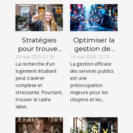
Stratégies
Optimiser la
pour trouver
gestion des
le logement
services
28 mai 2025 01:36
15 mai 2025 12:13
La recherche d’un
La gestion efficace
idéal pour
publics à
logement étudiant
des services publics
étudiants
travers le
peut s’avérer
est une
conseil
complexe et
préoccupation
spécialisé
stressante. Pourtant,
majeure pour les
trouver le cadre
citoyens et les...
idéal...