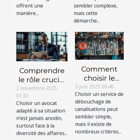
offrent une
sembler complexe,
non-résidents
manière...
mais cette
démarche...
Comment
Comprendre
choisir le
le rôle crucial
meilleur
3 juin 2025 09:46
des
2 novembre 2025
Choisir un service de
service de
01:32
spécialisations
débouchage de
Choisir un avocat
débouchage
dans le choix
canalisations peut
adapté à sa situation
de
d’un avocat
sembler simple,
n’est jamais anodin,
canalisations
mais il existe de
surtout face à la
nombreux critères...
?
diversité des affaires...