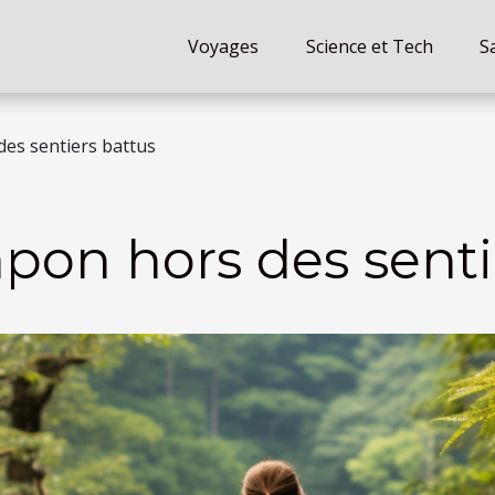
Voyages
Science et Tech
S
des sentiers battus
apon hors des senti