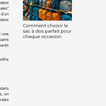
 dans
rales"
 d'un
 dans
Comment choisir le
sac à dos parfait pour
t une
chaque occasion
bains
parés
offre
 dans
s, on
rales