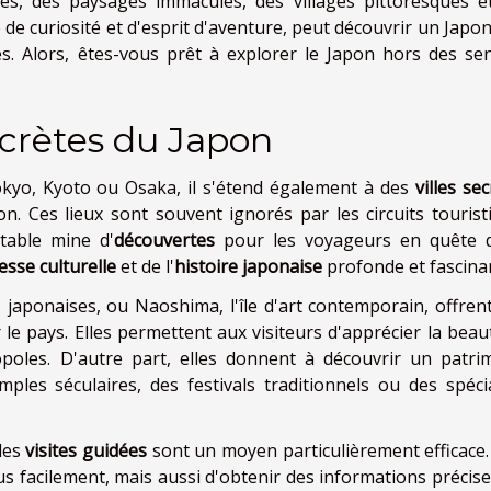
tes, des paysages immaculés, des villages pittoresques e
 de curiosité et d'esprit d'aventure, peut découvrir un Japo
s. Alors, êtes-vous prêt à explorer le Japon hors des sen
secrètes du Japon
okyo, Kyoto ou Osaka, il s'étend également à des
villes se
on. Ces lieux sont souvent ignorés par les circuits tourist
itable mine d'
découvertes
pour les voyageurs en quête 
esse culturelle
et de l'
histoire japonaise
profonde et fascina
japonaises, ou Naoshima, l'île d'art contemporain, offren
r le pays. Elles permettent aux visiteurs d'apprécier la beau
opoles. D'autre part, elles donnent à découvrir un patri
ples séculaires, des festivals traditionnels ou des spécia
 les
visites guidées
sont un moyen particulièrement efficace. 
 facilement, mais aussi d'obtenir des informations précise