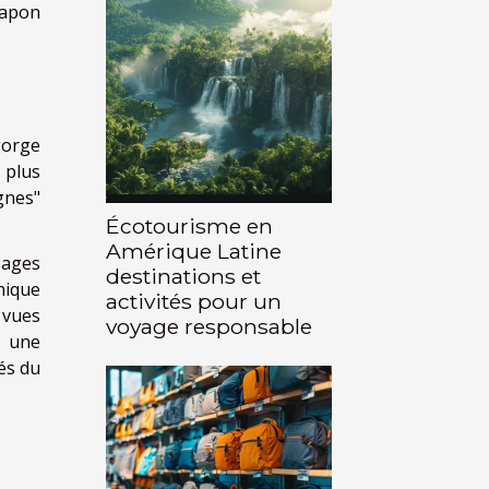
 Japon
gorge
 plus
gnes"
Écotourisme en
Amérique Latine
sages
destinations et
nique
activités pour un
 vues
voyage responsable
a une
és du