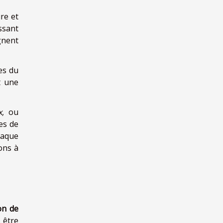
re et
ssant
gnent
es du
t une
x
, ou
les de
haque
ions à
ion de
 être