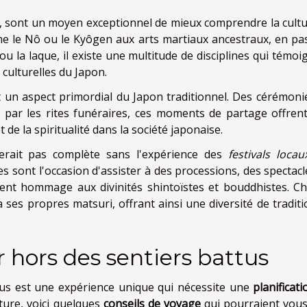
, sont un moyen exceptionnel de mieux comprendre la cultu
mme le Nô ou le Kyôgen aux arts martiaux ancestraux, en pa
u la laque, il existe une multitude de disciplines qui témoi
s culturelles du Japon.
un aspect primordial du Japon traditionnel. Des cérémoni
 par les rites funéraires, ces moments de partage offren
de la spiritualité dans la société japonaise.
serait pas complète sans l'expérience des
festivals locau
ses sont l'occasion d'assister à des processions, des spectac
dent hommage aux divinités shintoïstes et bouddhistes. C
a ses propres matsuri, offrant ainsi une diversité de tradit
 hors des sentiers battus
us est une expérience unique qui nécessite une
planificat
ture, voici quelques
conseils de voyage
qui pourraient vous