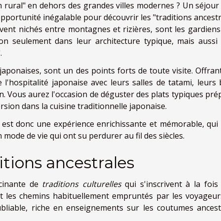
on rural" en dehors des grandes villes modernes ? Un séjour
opportunité inégalable pour découvrir les "traditions ancest
uvent nichés entre montagnes et rizières, sont les gardiens
non seulement dans leur architecture typique, mais aussi
.
japonaises, sont un des points forts de toute visite. Offran
e l'hospitalité japonaise avec leurs salles de tatami, leurs 
n. Vous aurez l'occasion de déguster des plats typiques pré
sion dans la cuisine traditionnelle japonaise.
n est donc une expérience enrichissante et mémorable, qui 
mode de vie qui ont su perdurer au fil des siècles.
itions ancestrales
cinante de
traditions culturelles
qui s'inscrivent à la fois
ttant les chemins habituellement empruntés par les voyageur
bliable, riche en enseignements sur les coutumes ancest