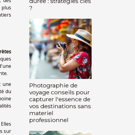
t des
durée : stratégies clés
n plus
?
tiers
crètes
iques
d'une
nte.
t une
Photographie de
té du
voyage conseils pour
moine
capturer l'essence de
lités
vos destinations sans
materiel
professionnel
Elles
s sur