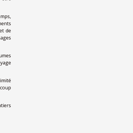
emps,
ments
et de
sages
tumes
oyage
limité
ucoup
tiers