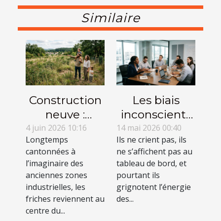
Similaire
Construction
Les biais
neuve :
inconscients
pourquoi
qui minent
4 juin 2026 10:16
14 mai 2026 00:40
Longtemps
Ils ne crient pas, ils
choisir un
l’efficacité
cantonnées à
ne s’affichent pas au
terrain en
collaborative
l’imaginaire des
tableau de bord, et
friche ?
en entreprise
anciennes zones
pourtant ils
industrielles, les
grignotent l’énergie
friches reviennent au
des...
centre du...