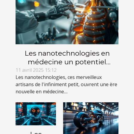
Les nanotechnologies en
médecine un potentiel
révolutionnaire pour le
11 avril 2025 15:12
Les nanotechnologies, ces merveilleux
traitement des maladies
artisans de l'infiniment petit, ouvrent une ère
nouvelle en médecine....