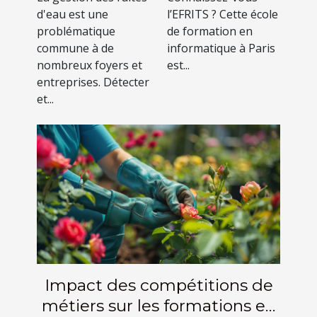
efficacement
formation
d'eau est une
l’EFRITS ? Cette école
complète en
problématique
de formation en
informatique
commune à de
informatique à Paris
nombreux foyers et
est...
à Paris
entreprises. Détecter
et...
Impact des compétitions de
métiers sur les formations en