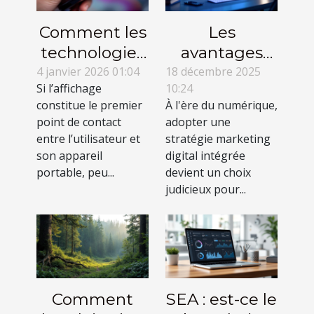
Comment les
Les
technologies
avantages
d'affichage
d'une
4 janvier 2026 01:04
18 décembre 2025
Si l’affichage
10:24
influencent-
stratégie
constitue le premier
À l'ère du numérique,
elles
marketing
point de contact
adopter une
l'ergonomie
digital
entre l’utilisateur et
stratégie marketing
des appareils
intégrée
son appareil
digital intégrée
portable, peu...
portables ?
devient un choix
judicieux pour...
Comment
SEA : est-ce le