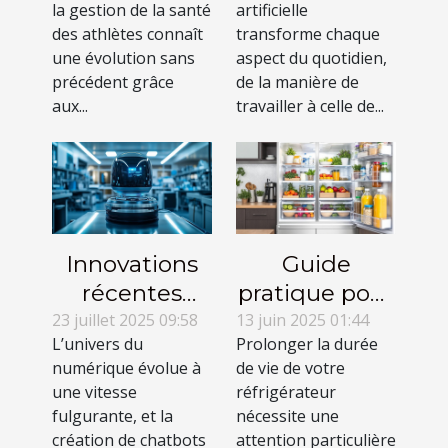
la gestion de la santé
artificielle
la santé des
quotidien ?
des athlètes connaît
transforme chaque
athlètes ?
une évolution sans
aspect du quotidien,
précédent grâce
de la manière de
aux...
travailler à celle de...
Innovations
Guide
récentes
pratique pour
dans la
optimiser la
23 juillet 2025 09:58
13 juin 2025 01:44
L’univers du
Prolonger la durée
technologie
durée de vie
numérique évolue à
de vie de votre
pour créer un
de votre
une vitesse
réfrigérateur
chatbot
réfrigérateur
fulgurante, et la
nécessite une
création de chatbots
attention particulière