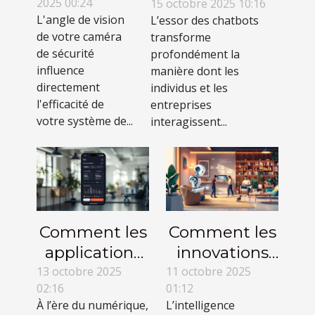
2025 00:24
révolutionnent-
15 octobre 2025 10:16
vision de
L'angle de vision
L’essor des chatbots
ils la
votre
de votre caméra
transforme
communication
caméra de
de sécurité
profondément la
en ligne ?
sécurité?
influence
manière dont les
directement
individus et les
l'efficacité de
entreprises
votre système de...
interagissent...
Comment les
Comment les
applications
innovations
sur mesure
en IA
13 octobre 2025
11 octobre 2025
02:16
01:12
transforment
influencent-
À l’ère du numérique,
L’intelligence
la gestion de
elles notre