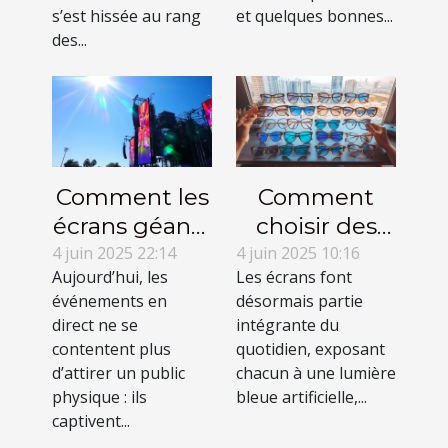
s’est hissée au rang
et quelques bonnes...
des...
Comment les
Comment
écrans géants
choisir des
LED
lunettes anti
4 juin 2025 22:14
4 juin 2025 10:16
Aujourd’hui, les
Les écrans font
transforment
lumière bleue
événements en
désormais partie
les
adaptées à
direct ne se
intégrante du
événements
vos besoins ?
contentent plus
quotidien, exposant
en direct
d’attirer un public
chacun à une lumière
physique : ils
bleue artificielle,...
captivent...