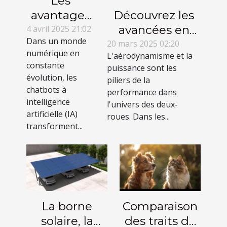
Les
Découvrez les
avantages
avancées en
des
4 avril 2025 21:02
Dans un monde
aérodynamisme
chatbots IA
20 mars 2025 02:20
numérique en
L'aérodynamisme et la
et puissance
pour le
constante
puissance sont les
des motos
marketing
évolution, les
piliers de la
ultra-rapides
digital
chatbots à
performance dans
intelligence
l'univers des deux-
artificielle (IA)
roues. Dans les...
transforment...
La borne
Comparaison
solaire, la
des traits de