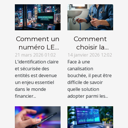
Comment un
Comment
numéro LEI
choisir la
facilite les
meilleure
21 mars 2026 01:02
14 janvier 2026 12:02
L’identification claire
Face à une
transactions
méthode
et sécurisée des
canalisation
financières ?
pour
entités est devenue
bouchée, il peut être
déboucher
un enjeu essentiel
difficile de savoir
vos
dans le monde
quelle solution
financier...
adopter parmi les...
canalisations
?