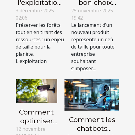
l'exploitation
bon choix
responsable
pour votre
3 décembre 2025
25 novembre 2025
02:06
19:42
peut
lancement de
Préserver les forêts
Le lancement d’un
revitaliser les
produit ?
tout en en tirant des
nouveau produit
forêts ?
ressources : un enjeu
représente un défi
de taille pour la
de taille pour toute
planète.
entreprise
L'exploitation...
souhaitant
s’imposer...
Comment
Comment les
optimiser
chatbots
l'angle de
12 novembre