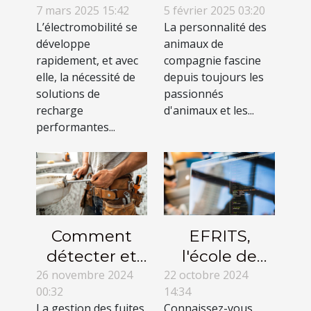
solution de
personnalité
7 mars 2025 15:42
5 février 2025 03:20
L’électromobilité se
La personnalité des
recharge
entre chiens
développe
animaux de
avantageuse
et chats
rapidement, et avec
compagnie fascine
pour vous et
elle, la nécessité de
depuis toujours les
votre voiture !
solutions de
passionnés
recharge
d'animaux et les...
performantes...
Comment
EFRITS,
détecter et
l'école de
réparer les
premier choix
26 novembre 2024
22 octobre 2024
00:32
14:34
fuites d'eau
pour une
La gestion des fuites
Connaissez-vous